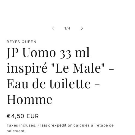
de
1
/
4
REYES QUEEN
JP Uomo 33 ml
inspiré "Le Male" -
Eau de toilette -
Homme
Prix
€4,50 EUR
habituel
Taxes incluses.
Frais d'expédition
calculés à l'étape de
paiement.