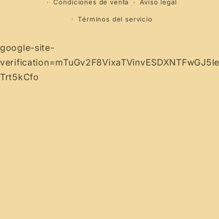
Condiciones de venta
Aviso legal
Términos del servicio
google-site-
verification=mTuGv2F8VixaTVinvESDXNTFwGJ5l
Trt5kCfo