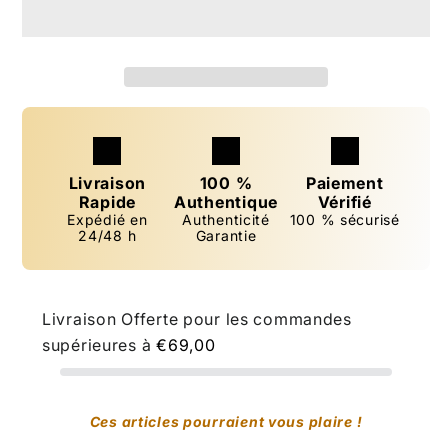
100
100
ml
ml
inspiré
inspiré
&quot;Angels&#39;
&quot;Angels&#39;
Share&quot;
Share&quot;
-
-
Extrait
Extrait
Livraison
100 %
Paiement
de
de
Rapide
Authentique
Vérifié
parfum
parfum
Expédié en
Authenticité
100 % sécurisé
24/48 h
Garantie
-
-
Mixte
Mixte
Livraison Offerte pour les commandes
supérieures à
€69,00
Ces articles pourraient vous plaire !