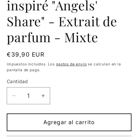
inspiré "Angels'
Share" - Extrait de
parfum - Mixte
Precio
€39,90 EUR
habitual
Impuestos incluidos. Los
gastos de envío
se calculan en la
pantalla de pago.
Cantidad
Cantidad
Reducir
Aumentar
cantidad
cantidad
para
para
Royal
Royal
Agregar al carrito
Blend
Blend