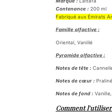
Marque :
Lattafa
Contenance :
200 ml
Fabriqué aux Émirats A
Famille olfactive :
Oriental, Vanillé
Pyramide olfactive :
Notes de tête :
Cannell
Notes de cœur :
Praliné
Notes de fond :
Vanille
Comment l'utiliser