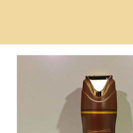
Ir
directamente
a la
información
del producto