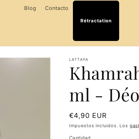
Blog
Contacto
Rétractation
LATTAFA
Khamrah
ml - Déo
Precio
€4,90 EUR
habitual
Impuestos incluidos. Los
gas
Cantidad