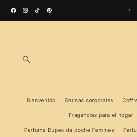
Ir
trega gratuita en punto de recogida a partir de
directamente
59€
Facebook
Instagram
TikTok
Pinterest
al contenido
Bienvenido
Brumas corporales
Coffr
Fragancias para el hogar
Parfums Dupes de poche Femmes
Parf