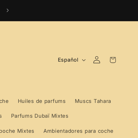
Livraison Internationale Offerte dès 99 €
Iniciar
I
Carrito
Español
sesión
d
i
o
che
Huiles de parfums
Muscs Tahara
m
s
Parfums Dubaï Mixtes
a
poche Mixtes
Ambientadores para coche