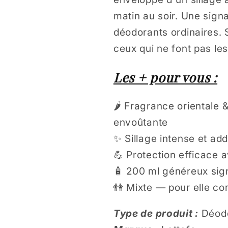
matin au soir. Une signa
déodorants ordinaires. S
ceux qui ne font pas le
Les + pour vous :
🌶️ Fragrance oriental
envoûtante
✨ Sillage intense et add
💪 Protection efficace 
🧴 200 ml généreux sig
👫 Mixte — pour elle co
Type de produit :
Déod