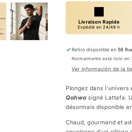
Livraison Rapide
Expédié en 24/48 h
Retiro disponible en
58 Ru
Normalmente está listo en 
Ver información de la t
Plongez dans l'univers
Qahwa
signé
Lattafa. 
désormais disponible e
Chaud, gourmand et add
enveloppe d'un sillage