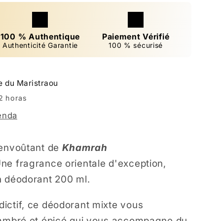
100 % Authentique
Paiement Vérifié
Authenticité Garantie
100 % sécurisé
e du Maristraou
2 horas
ienda
 envoûtant de
Khamrah
Une fragrance orientale d'exception,
n déodorant 200 ml.
ictif, ce déodorant mixte vous
 ambré et épicé qui vous accompagne du