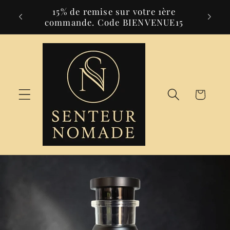
et
15% de remise sur votre 1ère
Livrai
passer
 69 €
commande. Code BIENVENUE15
au
contenu
Panier