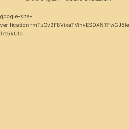
google-site-
verification=mTuGv2F8VixaTVinvESDXNTFwGJ5l
Trt5kCfo